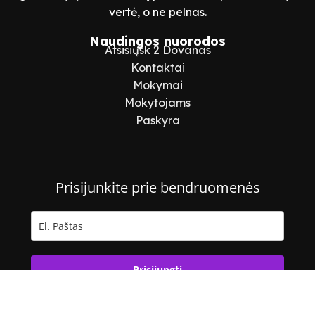
vertė, o ne pelnas.
Naudingos nuorodos
Atsisiųsk 2 Dovanas
Kontaktai
Mokymai
Mokytojams
Paskyra
Prisijunkite prie bendruomenės
Prisijungti