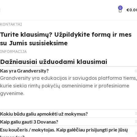
0
€
0.0
KONTAKTAI
Turite klausimų? Užpildykite formą ir mes
su Jumis susisieksime
INFORMACIJA
Dažniausiai užduodami klausimai
Kas yra Grandversity?
Grandversity yra edukacijos ir saviugdos platforma tiems,
kurie siekia rimtų pokyčių asmeniniame ir profesiniame
gyvenime.
Kokiu būdu galiu apmokėti už mokymus?
Kaip galiu gauti 3 Dovanas?
Esu koučeris / mokytojas. Kaip galėčiau prisijungti prie jūsų