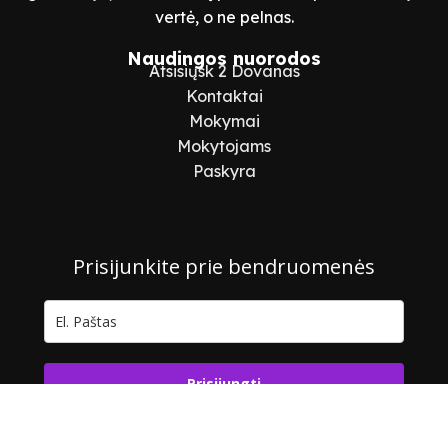
vertė, o ne pelnas.
Naudingos nuorodos
Atsisiųsk 2 Dovanas
Kontaktai
Mokymai
Mokytojams
Paskyra
Prisijunkite prie bendruomenės
Prisijungti